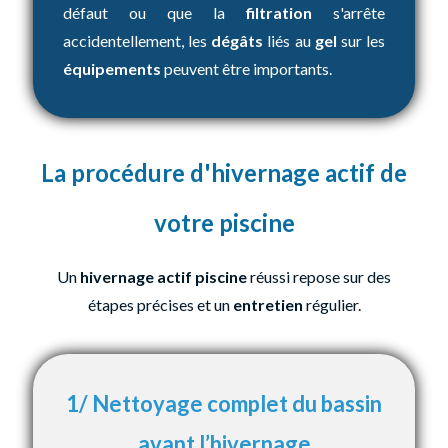
défaut ou que la
filtration
s'arrête
accidentellement, les
dégâts
liés au
gel
sur les
équipements
peuvent être importants.
La procédure d'hivernage actif de
votre piscine
Un
hivernage actif piscine
réussi repose sur des
étapes précises et un
entretien
régulier.
1/ Nettoyage complet du bassin
avant l’hivernage