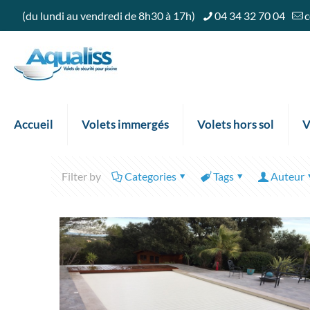
(du lundi au vendredi de 8h30 à 17h)
04 34 32 70 04
c
Accueil
Volets immergés
Volets hors sol
V
Filter by
Categories
Tags
Auteur